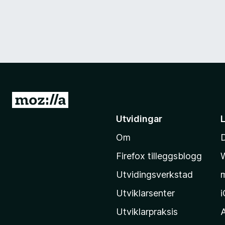
G
å
Utvidingar
t
Om
i
l
Firefox tilleggsblogg
M
Utvidingsverkstad
o
z
Utviklarsenter
i
Utviklarpraksis
l