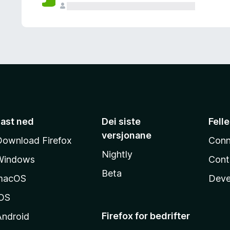
Last ned
Dei siste
Fell
versjonane
Download Firefox
Conn
Nightly
Windows
Cont
Beta
macOS
Deve
iOS
Firefox for bedrifter
Android