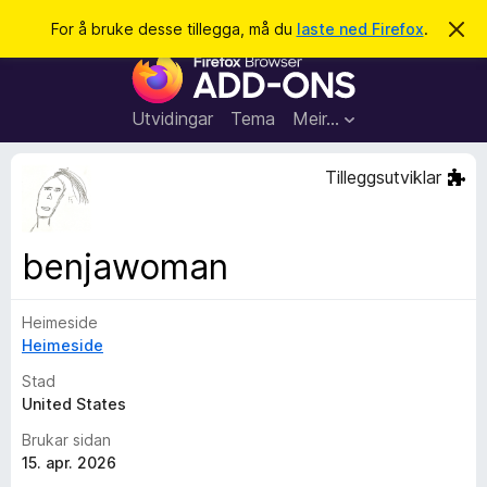
S
Logg inn
For å bruke desse tillegga, må du
laste ned Firefox
.
A
v
ø
N
v
k
i
e
s
t
d
Utvidingar
Tema
Meir…
e
t
n
l
n
Tilleggsutviklar
e
e
m
s
e
l
a
benjawoman
d
r
i
n
t
g
Heimeside
i
a
Heimeside
l
l
Stad
e
United States
g
Brukar sidan
g
15. apr. 2026
f