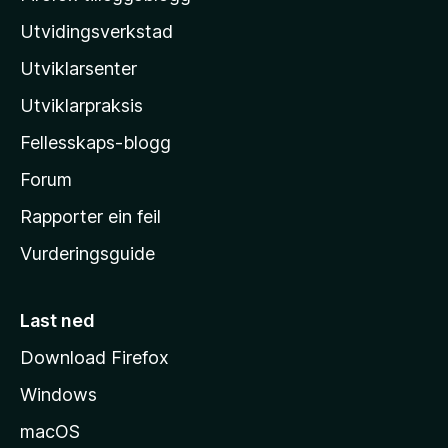
r
z
Utvidingsverkstad
e
i
n
Utviklarsenter
l
n
o
l
Utviklarpraksis
a
Fellesskaps-blogg
-
h
Forum
e
Rapporter ein feil
i
Vurderingsguide
m
e
s
Last ned
i
Download Firefox
d
Windows
a
macOS