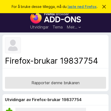
S
Logg inn
For å bruke desse tillegga, må du
laste ned Firefox
.
A
v
ø
N
v
k
i
e
s
t
d
Utvidingar
Tema
Meir…
e
t
n
l
n
e
e
m
s
e
l
a
Firefox-brukar 19837754
d
r
i
n
t
g
i
a
l
Rapporter denne brukaren
l
e
g
Utvidingar av Firefox-brukar 19837754
g
f