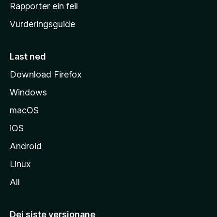
e
Rapporter ein feil
i
Vurderingsguide
m
e
s
Last ned
i
Download Firefox
d
Windows
a
macOS
iOS
Android
Linux
All
Dei siste versjonane