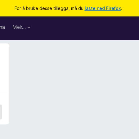
For å bruke desse tillegga, må du
laste ned Firefox
.
ma
Meir…