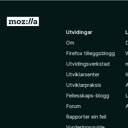
o
r
F
G
i
å
Utvidingar
r
t
e
Om
i
f
l
o
Firefox tilleggsblogg
M
x
Utvidingsverkstad
o
z
Utviklarsenter
i
Utviklarpraksis
l
Fellesskaps-blogg
L
l
a
Forum
A
-
Rapporter ein feil
h
Vurderingsguide