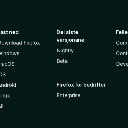
Last ned
Dei siste
Fell
versjonane
Download Firefox
Conn
Nightly
Windows
Cont
Beta
macOS
Deve
iOS
Firefox for bedrifter
Android
Enterprise
inux
ll