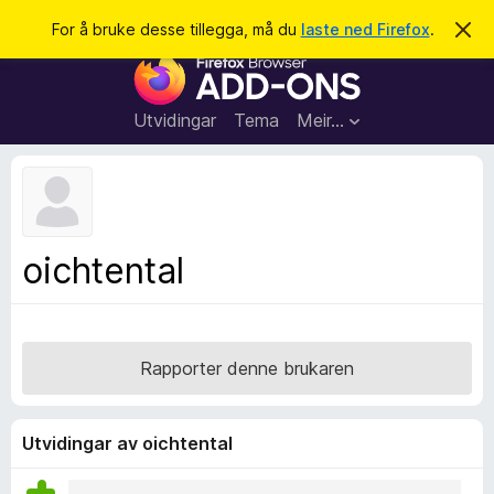
S
Logg inn
For å bruke desse tillegga, må du
laste ned Firefox
.
A
v
ø
N
v
k
i
e
s
t
d
Utvidingar
Tema
Meir…
e
t
n
l
n
e
e
m
s
e
l
a
oichtental
d
r
i
n
t
g
i
a
l
Rapporter denne brukaren
l
e
g
Utvidingar av oichtental
g
f