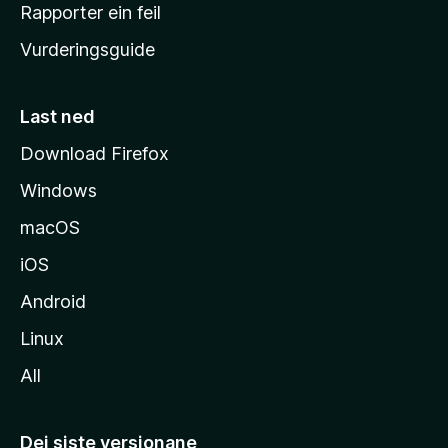
e
Rapporter ein feil
i
Vurderingsguide
m
e
s
Last ned
i
Download Firefox
d
Windows
a
macOS
iOS
Android
Linux
All
Dei siste versjonane