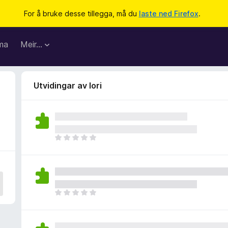
For å bruke desse tillegga, må du
laste ned Firefox
.
ma
Meir…
Utvidingar av Iori
I
n
g
e
n
v
I
u
n
r
g
d
e