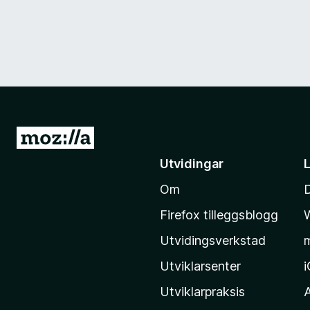
G
å
Utvidingar
t
Om
i
l
Firefox tilleggsblogg
M
Utvidingsverkstad
o
z
Utviklarsenter
i
Utviklarpraksis
l