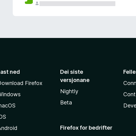
Last ned
Dei siste
Fell
versjonane
Download Firefox
Conn
Nightly
Windows
Cont
Beta
macOS
Deve
iOS
Firefox for bedrifter
Android