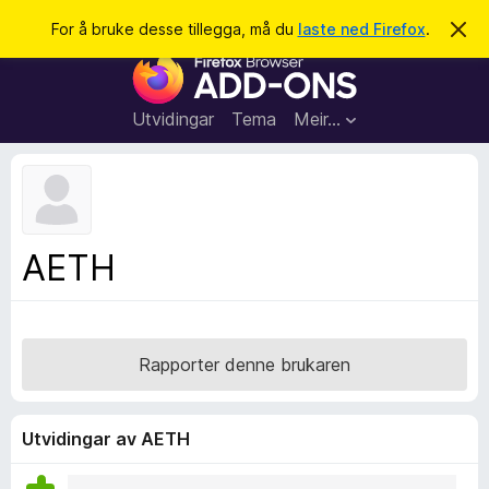
S
Logg inn
For å bruke desse tillegga, må du
laste ned Firefox
.
A
v
ø
N
v
k
i
e
s
t
d
Utvidingar
Tema
Meir…
e
t
n
l
n
e
e
m
s
e
l
a
AETH
d
r
i
n
t
g
i
a
l
Rapporter denne brukaren
l
e
g
Utvidingar av AETH
g
f