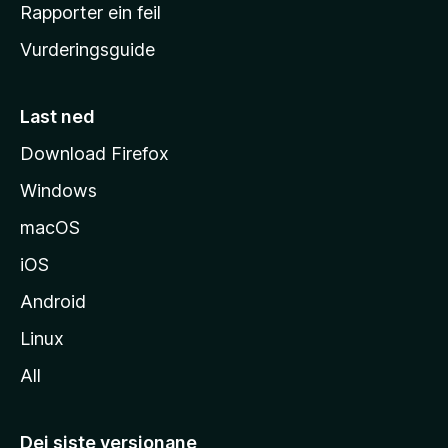
e
Rapporter ein feil
i
Vurderingsguide
m
e
s
Last ned
i
Download Firefox
d
Windows
a
macOS
iOS
Android
Linux
All
Dei siste versjonane