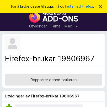
S
Logg inn
For å bruke desse tillegga, må du
laste ned Firefox
.
A
v
ø
N
v
k
i
e
s
t
d
Utvidingar
Tema
Meir…
e
t
n
l
n
e
e
m
s
e
l
a
Firefox-brukar 19806967
d
r
i
n
t
g
i
a
l
Rapporter denne brukaren
l
e
g
Utvidingar av Firefox-brukar 19806967
g
f