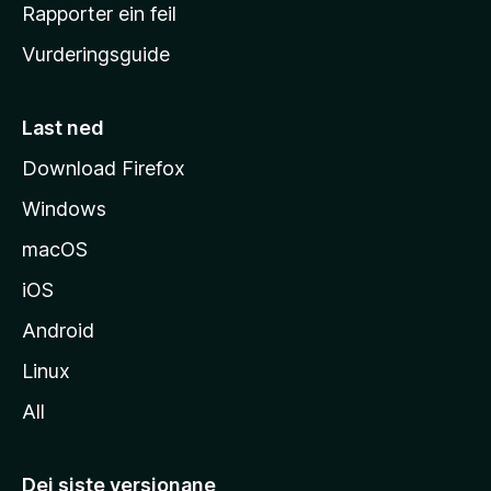
e
Rapporter ein feil
i
Vurderingsguide
m
e
s
Last ned
i
Download Firefox
d
Windows
a
macOS
iOS
Android
Linux
All
Dei siste versjonane