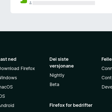
Last ned
Dei siste
Fell
versjonane
Download Firefox
Conn
Nightly
Windows
Cont
Beta
macOS
Deve
iOS
Firefox for bedrifter
Android