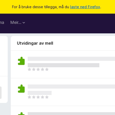
For å bruke desse tillegga, må du
laste ned Firefox
.
ma
Meir…
Utvidingar av mell
I
n
g
e
n
v
I
u
n
r
g
d
e