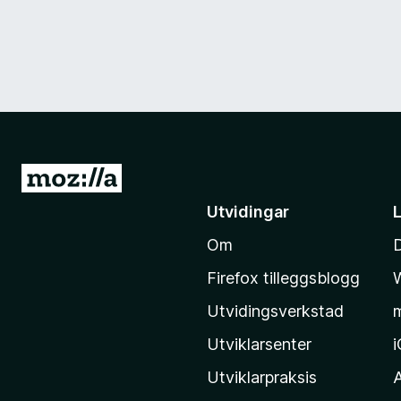
G
å
Utvidingar
t
Om
i
l
Firefox tilleggsblogg
M
Utvidingsverkstad
o
z
Utviklarsenter
i
Utviklarpraksis
l