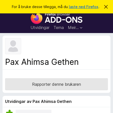
S
Logg inn
For å bruke desse tillegga, må du
laste ned Firefox
.
A
v
ø
N
v
k
i
e
s
t
d
Utvidingar
Tema
Meir…
e
t
n
l
n
e
e
m
s
e
l
a
Pax Ahimsa Gethen
d
r
i
n
t
g
i
a
l
Rapporter denne brukaren
l
e
g
Utvidingar av Pax Ahimsa Gethen
g
f