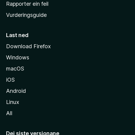
e
Rapporter ein feil
i
Vurderingsguide
m
e
s
Last ned
i
Download Firefox
d
Windows
a
macOS
iOS
Android
Linux
All
Dei siste versjonane