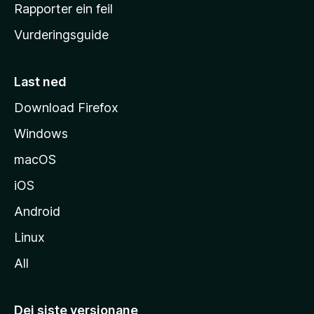
e
Rapporter ein feil
i
Vurderingsguide
m
e
s
Last ned
i
Download Firefox
d
Windows
a
macOS
iOS
Android
Linux
All
Dei siste versjonane