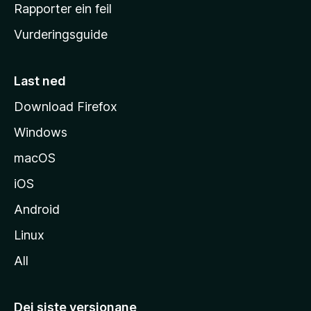
e
Rapporter ein feil
i
Vurderingsguide
m
e
s
Last ned
i
Download Firefox
d
Windows
a
macOS
iOS
Android
Linux
All
Dei siste versjonane