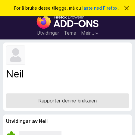
S
Logg inn
For å bruke desse tillegga, må du
laste ned Firefox
.
A
v
ø
N
v
k
i
e
s
t
d
Utvidingar
Tema
Meir…
e
t
n
l
n
e
e
m
s
e
l
a
Neil
d
r
i
n
t
g
i
a
l
Rapporter denne brukaren
l
e
g
Utvidingar av Neil
g
f