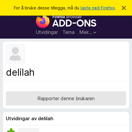
S
Logg inn
For å bruke desse tillegga, må du
laste ned Firefox
.
A
v
ø
N
v
k
i
e
s
t
d
Utvidingar
Tema
Meir…
e
t
n
l
n
e
e
m
s
e
l
a
delilah
d
r
i
n
t
g
i
a
l
Rapporter denne brukaren
l
e
g
Utvidingar av delilah
g
f