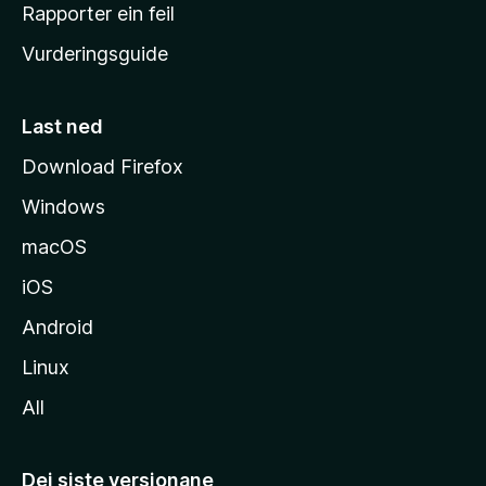
e
Rapporter ein feil
i
Vurderingsguide
m
e
s
Last ned
i
Download Firefox
d
Windows
a
macOS
iOS
Android
Linux
All
Dei siste versjonane