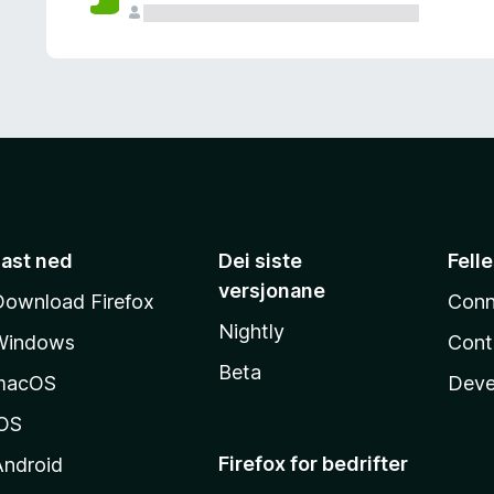
Last ned
Dei siste
Fell
versjonane
Download Firefox
Conn
Nightly
Windows
Cont
Beta
macOS
Deve
iOS
Firefox for bedrifter
Android