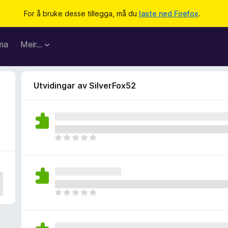
For å bruke desse tillegga, må du
laste ned Firefox
.
ma
Meir…
Utvidingar av SilverFox52
I
n
g
e
n
v
I
u
n
r
g
d
e