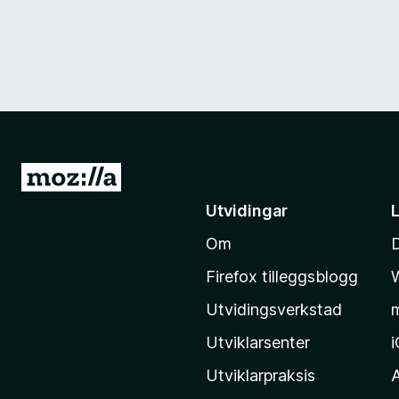
G
å
Utvidingar
t
Om
i
l
Firefox tilleggsblogg
M
Utvidingsverkstad
o
z
Utviklarsenter
i
Utviklarpraksis
l