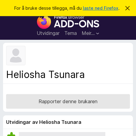
S
Logg inn
For å bruke desse tillegga, må du
laste ned Firefox
.
A
v
ø
N
v
k
i
e
s
t
d
Utvidingar
Tema
Meir…
e
t
n
l
n
e
e
m
s
e
l
a
Heliosha Tsunara
d
r
i
n
t
g
i
a
l
Rapporter denne brukaren
l
e
g
Utvidingar av Heliosha Tsunara
g
f