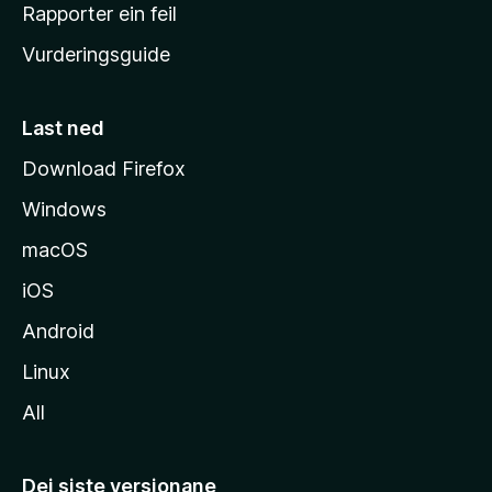
e
Rapporter ein feil
i
Vurderingsguide
m
e
s
Last ned
i
Download Firefox
d
Windows
a
macOS
iOS
Android
Linux
All
Dei siste versjonane