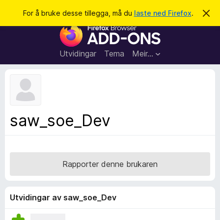
S
Logg inn
For å bruke desse tillegga, må du
laste ned Firefox
.
A
v
ø
N
v
k
i
e
s
t
d
Utvidingar
Tema
Meir…
e
t
n
l
n
e
e
m
s
e
l
a
saw_soe_Dev
d
r
i
n
t
g
i
a
l
Rapporter denne brukaren
l
e
g
Utvidingar av saw_soe_Dev
g
f