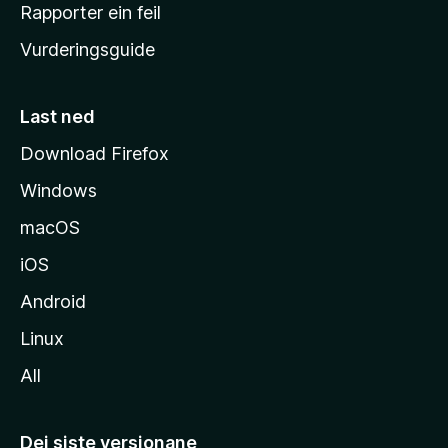
e
Rapporter ein feil
i
Vurderingsguide
m
e
s
Last ned
i
Download Firefox
d
Windows
a
macOS
iOS
Android
Linux
All
Dei siste versjonane