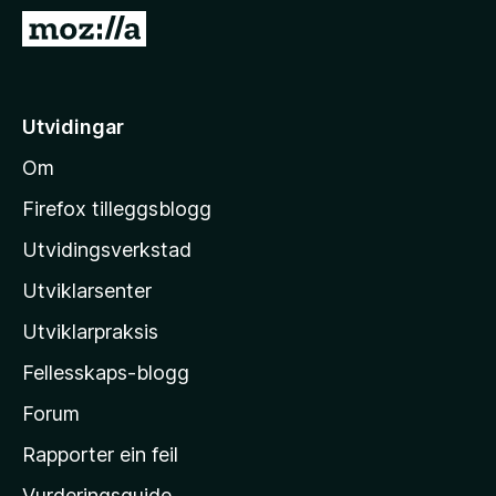
o
G
r
å
F
t
i
i
Utvidingar
r
l
e
Om
M
f
o
o
Firefox tilleggsblogg
x
z
Utvidingsverkstad
i
Utviklarsenter
l
l
Utviklarpraksis
a
Fellesskaps-blogg
-
h
Forum
e
Rapporter ein feil
i
Vurderingsguide