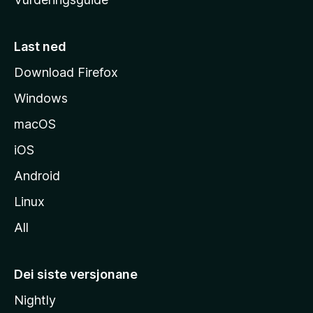
m
e
s
Last ned
i
Download Firefox
d
Windows
a
macOS
iOS
Android
Linux
All
Dei siste versjonane
Nightly