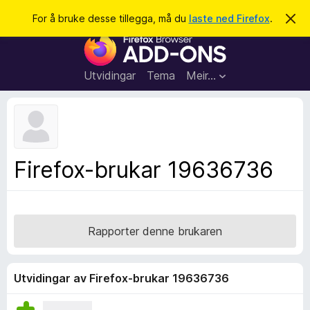
S
Logg inn
For å bruke desse tillegga, må du
laste ned Firefox
.
A
v
ø
N
v
k
i
e
s
t
d
Utvidingar
Tema
Meir…
e
t
n
l
n
e
e
m
s
e
l
a
Firefox-brukar 19636736
d
r
i
n
t
g
i
a
l
Rapporter denne brukaren
l
e
g
Utvidingar av Firefox-brukar 19636736
g
f