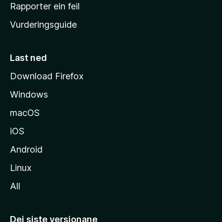
e
Rapporter ein feil
i
Vurderingsguide
m
e
s
Last ned
i
Download Firefox
d
Windows
a
macOS
iOS
Android
Linux
All
Dei siste versjonane