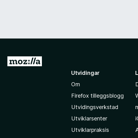
G
å
Utvidingar
t
Om
i
l
Firefox tilleggsblogg
M
Utvidingsverkstad
o
z
Utviklarsenter
i
Utviklarpraksis
l