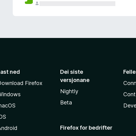
Last ned
Dei siste
Fell
versjonane
Download Firefox
Conn
Nightly
Windows
Cont
Beta
macOS
Deve
iOS
Firefox for bedrifter
Android