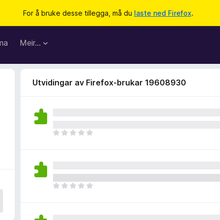
For å bruke desse tillegga, må du
laste ned Firefox
.
ma
Meir…
Utvidingar av Firefox-brukar 19608930
I
n
g
e
n
v
I
u
n
r
g
d
e