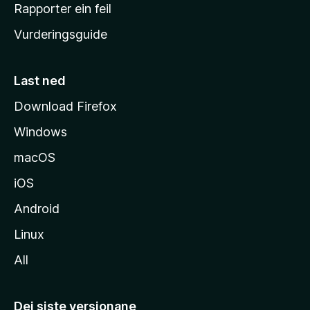
e
Rapporter ein feil
i
Vurderingsguide
m
e
s
Last ned
i
Download Firefox
d
Windows
a
macOS
iOS
Android
Linux
All
Dei siste versjonane