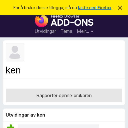
S
Logg inn
For å bruke desse tillegga, må du
laste ned Firefox
.
A
v
ø
N
v
k
i
e
s
t
d
Utvidingar
Tema
Meir…
e
t
n
l
n
e
e
m
s
e
l
a
ken
d
r
i
n
t
g
i
a
l
Rapporter denne brukaren
l
e
g
Utvidingar av ken
g
f