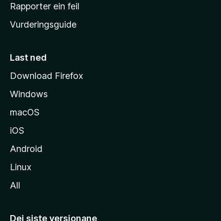
e
Rapporter ein feil
i
Vurderingsguide
m
e
s
Last ned
i
Download Firefox
d
Windows
a
macOS
iOS
Android
Linux
All
Dei siste versjonane