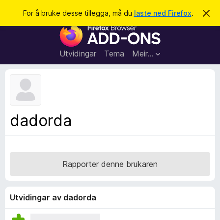
S
Logg inn
For å bruke desse tillegga, må du
laste ned Firefox
.
A
v
ø
N
v
k
i
e
s
t
d
Utvidingar
Tema
Meir…
e
t
n
l
n
e
e
m
s
e
l
a
dadorda
d
r
i
n
t
g
i
a
l
Rapporter denne brukaren
l
e
g
Utvidingar av dadorda
g
f