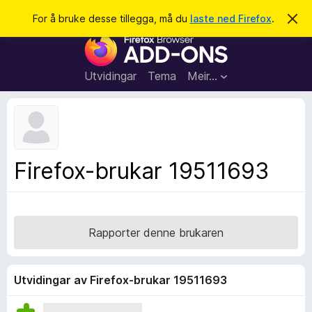
S
Logg inn
For å bruke desse tillegga, må du
laste ned Firefox
.
A
v
ø
N
v
k
i
e
s
t
d
Utvidingar
Tema
Meir…
e
t
n
l
n
e
e
m
s
e
l
a
Firefox-brukar 19511693
d
r
i
n
t
g
i
a
l
Rapporter denne brukaren
l
e
g
Utvidingar av Firefox-brukar 19511693
g
f