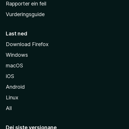
e
Rapporter ein feil
i
Vurderingsguide
m
e
s
Last ned
i
Download Firefox
d
Windows
a
macOS
iOS
Android
Linux
All
Dei siste versjonane