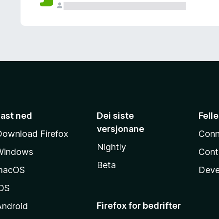
Last ned
Dei siste
Fell
versjonane
Download Firefox
Conn
Nightly
Windows
Cont
Beta
macOS
Deve
iOS
Firefox for bedrifter
Android