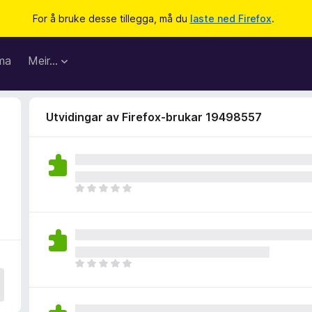
For å bruke desse tillegga, må du
laste ned Firefox
.
ma
Meir…
Utvidingar av Firefox-brukar 19498557
8
I
n
g
e
n
v
I
u
n
r
g
d
e