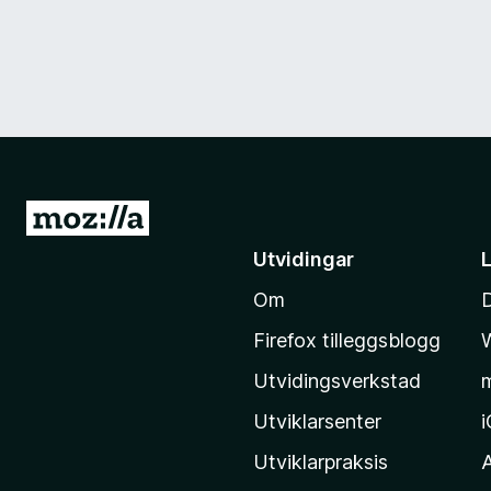
G
å
Utvidingar
t
Om
i
l
Firefox tilleggsblogg
M
Utvidingsverkstad
o
z
Utviklarsenter
i
Utviklarpraksis
l