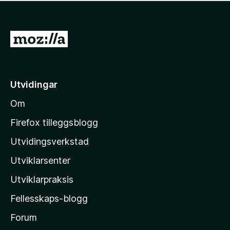
e
e
r
n
r
e
v
i
n
u
G
n
n
r
g
å
o
d
a
t
e
r
r
i
e
Utvidingar
i
l
n
n
Om
n
M
g
o
o
a
Firefox tilleggsblogg
r
z
Utvidingsverkstad
e
i
n
Utviklarsenter
l
n
o
l
Utviklarpraksis
a
Fellesskaps-blogg
-
h
Forum