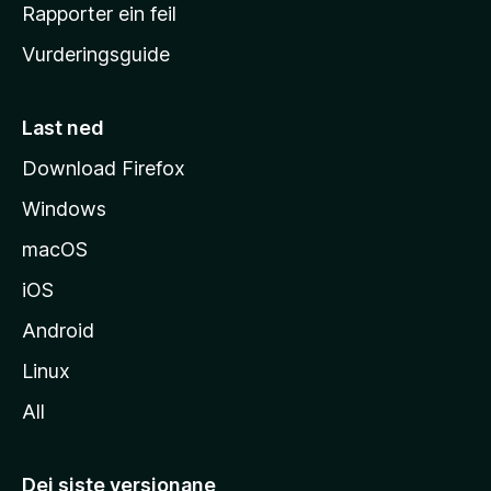
e
Rapporter ein feil
i
Vurderingsguide
m
e
s
Last ned
i
Download Firefox
d
Windows
a
macOS
iOS
Android
Linux
All
Dei siste versjonane