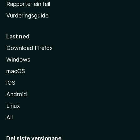
e
Rapporter ein feil
i
Vurderingsguide
m
e
s
Last ned
i
Download Firefox
d
Windows
a
macOS
iOS
Android
Linux
All
Dei siste versjonane