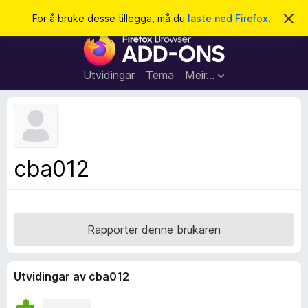
S
Logg inn
For å bruke desse tillegga, må du
laste ned Firefox
.
A
v
ø
N
v
k
i
e
s
t
d
Utvidingar
Tema
Meir…
e
t
n
l
n
e
e
m
s
e
l
a
cba012
d
r
i
n
t
g
i
a
l
Rapporter denne brukaren
l
e
g
Utvidingar av cba012
g
f