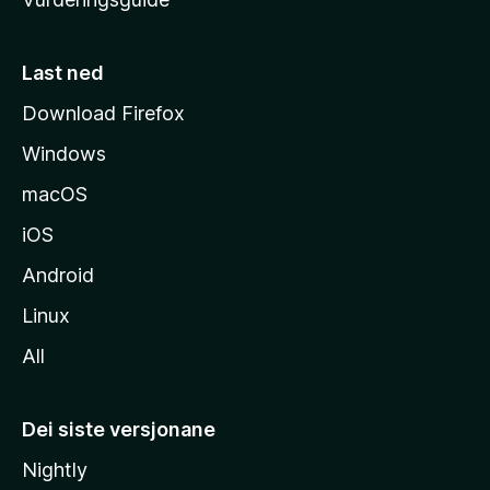
m
e
s
Last ned
i
Download Firefox
d
Windows
a
macOS
iOS
Android
Linux
All
Dei siste versjonane
Nightly