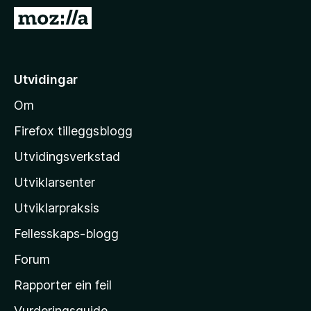
o
G
r
å
F
t
i
i
Utvidingar
r
l
e
Om
M
f
o
o
Firefox tilleggsblogg
x
z
Utvidingsverkstad
i
Utviklarsenter
l
l
Utviklarpraksis
a
Fellesskaps-blogg
-
h
Forum
e
Rapporter ein feil
i
Vurderingsguide