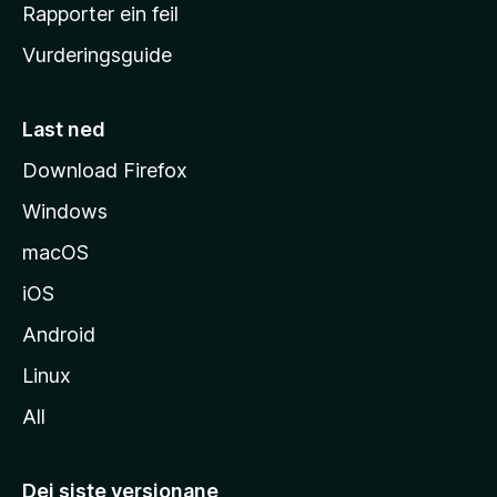
e
Rapporter ein feil
i
Vurderingsguide
m
e
s
Last ned
i
Download Firefox
d
Windows
a
macOS
iOS
Android
Linux
All
Dei siste versjonane