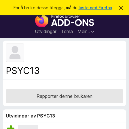
S
Logg inn
For å bruke desse tillegga, må du
laste ned Firefox
.
A
v
ø
N
v
k
i
e
s
t
d
Utvidingar
Tema
Meir…
e
t
n
l
n
e
e
m
s
e
l
a
PSYC13
d
r
i
n
t
g
i
a
l
Rapporter denne brukaren
l
e
g
Utvidingar av PSYC13
g
f