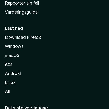
e
Rapporter ein feil
i
Vurderingsguide
m
e
s
Last ned
i
Download Firefox
d
Windows
a
macOS
iOS
Android
Linux
All
Dei siste versjonane