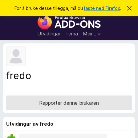
S
Logg inn
For å bruke desse tillegga, må du
laste ned Firefox
.
A
v
ø
N
v
k
i
e
s
t
d
Utvidingar
Tema
Meir…
e
t
n
l
n
e
e
m
s
e
l
a
fredo
d
r
i
n
t
g
i
a
l
Rapporter denne brukaren
l
e
g
Utvidingar av fredo
g
f