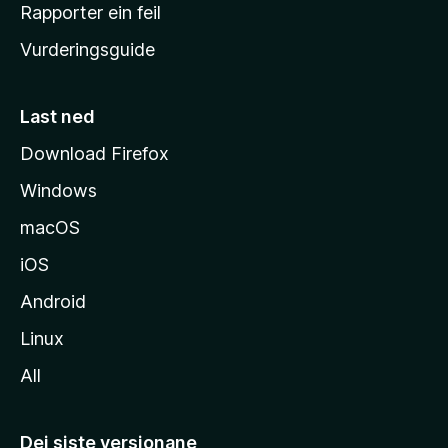
e
Rapporter ein feil
i
Vurderingsguide
m
e
s
Last ned
i
Download Firefox
d
Windows
a
macOS
iOS
Android
Linux
All
Dei siste versjonane