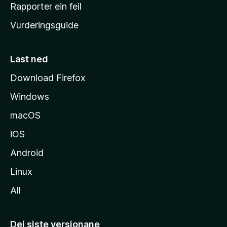
e
Rapporter ein feil
i
Vurderingsguide
m
e
s
Last ned
i
Download Firefox
d
Windows
a
macOS
iOS
Android
Linux
All
Dei siste versjonane