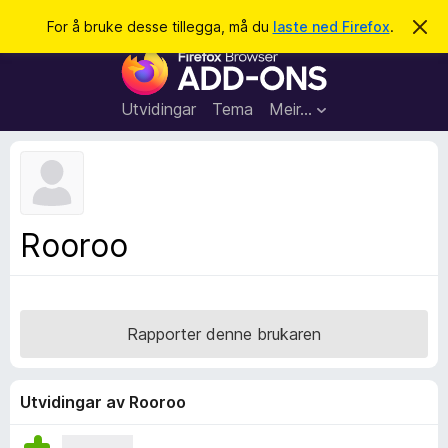
S
Logg inn
For å bruke desse tillegga, må du
laste ned Firefox
.
A
v
ø
N
v
k
i
e
s
t
d
Utvidingar
Tema
Meir…
e
t
n
l
n
e
e
m
s
e
l
a
Rooroo
d
r
i
n
t
g
i
a
l
Rapporter denne brukaren
l
e
g
Utvidingar av Rooroo
g
f