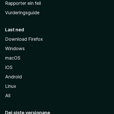
e
Rapporter ein feil
i
Vurderingsguide
m
e
s
Last ned
i
Download Firefox
d
Windows
a
macOS
iOS
Android
Linux
All
Dei siste versjonane