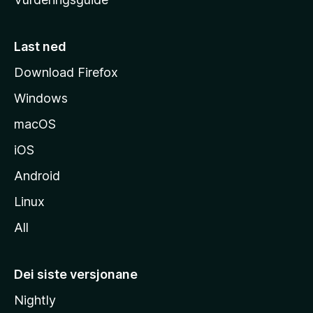
m
e
s
Last ned
i
Download Firefox
d
Windows
a
macOS
iOS
Android
Linux
All
Dei siste versjonane
Nightly