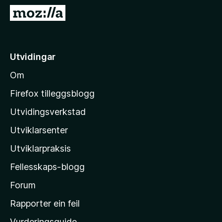
o
G
r
å
F
t
i
i
Utvidingar
r
l
e
Om
M
f
o
o
Firefox tilleggsblogg
x
z
Utvidingsverkstad
i
Utviklarsenter
l
l
Utviklarpraksis
a
Fellesskaps-blogg
-
h
Forum
e
Rapporter ein feil
i
Vurderingsguide