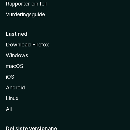
e
Rapporter ein feil
i
Vurderingsguide
m
e
s
Last ned
i
Download Firefox
d
Windows
a
macOS
iOS
Android
Linux
All
Dei siste versjonane