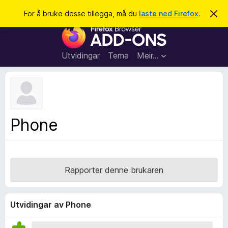
S
Logg inn
For å bruke desse tillegga, må du
laste ned Firefox
.
A
v
ø
N
v
k
i
e
s
t
d
Utvidingar
Tema
Meir…
e
t
n
l
n
e
e
m
s
e
l
a
Phone
d
r
i
n
t
g
i
a
l
Rapporter denne brukaren
l
e
g
Utvidingar av Phone
g
f