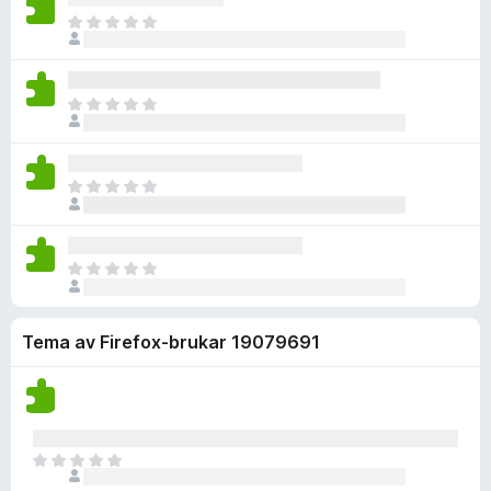
n
r
e
a
r
I
n
i
n
r
d
n
o
n
v
e
e
g
g
u
n
r
e
a
r
I
n
i
n
r
d
n
o
n
v
e
e
g
g
u
n
r
e
a
r
I
n
i
n
r
d
n
o
n
v
e
e
g
g
u
n
r
e
a
r
I
n
i
n
r
d
n
o
n
v
e
e
g
g
u
n
r
Tema av Firefox-brukar 19079691
e
a
r
n
i
n
r
d
o
n
v
e
e
g
u
n
r
a
r
n
i
r
d
o
I
n
e
e
n
g