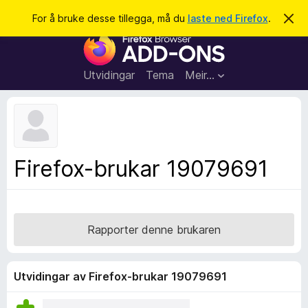
S
Logg inn
For å bruke desse tillegga, må du
laste ned Firefox
.
A
v
ø
N
v
k
i
e
s
t
d
Utvidingar
Tema
Meir…
e
t
n
l
n
e
e
m
s
e
l
a
Firefox-brukar 19079691
d
r
i
n
t
g
i
a
l
Rapporter denne brukaren
l
e
g
Utvidingar av Firefox-brukar 19079691
g
f