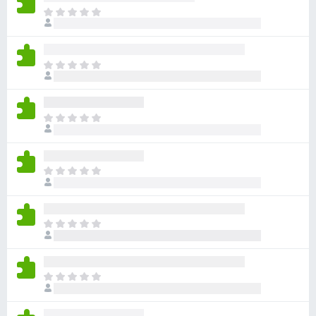
o
I
n
r
g
F
e
i
I
n
r
n
v
g
e
u
e
f
r
I
n
o
d
n
v
e
x
g
u
r
e
r
I
i
n
d
n
n
v
e
g
g
u
r
e
a
r
I
i
n
r
d
n
n
v
e
e
g
g
u
n
r
e
a
r
I
n
i
n
r
d
n
o
n
v
e
e
g
g
u