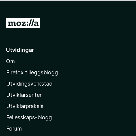
e
e
r
n
r
e
v
i
n
u
G
n
n
r
g
å
o
d
a
t
e
r
r
i
e
Utvidingar
i
l
n
n
Om
n
M
g
o
o
a
Firefox tilleggsblogg
r
z
Utvidingsverkstad
e
i
n
Utviklarsenter
l
n
o
l
Utviklarpraksis
a
Fellesskaps-blogg
-
h
Forum