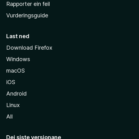
e
Rapporter ein feil
i
Vurderingsguide
m
e
s
Last ned
i
Download Firefox
d
Windows
a
macOS
iOS
Android
Linux
All
Dei siste versjonane