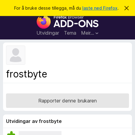
S
Logg inn
For å bruke desse tillegga, må du
laste ned Firefox
.
A
v
ø
N
v
k
i
e
s
t
d
Utvidingar
Tema
Meir…
e
t
n
l
n
e
e
m
s
e
l
a
frostbyte
d
r
i
n
t
g
i
a
l
Rapporter denne brukaren
l
e
g
Utvidingar av frostbyte
g
f