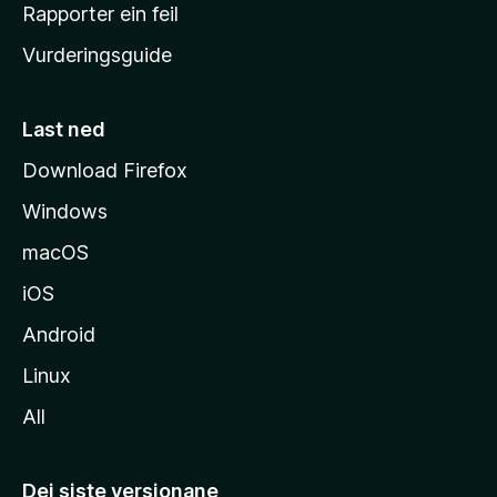
e
Rapporter ein feil
i
Vurderingsguide
m
e
s
Last ned
i
Download Firefox
d
Windows
a
macOS
iOS
Android
Linux
All
Dei siste versjonane