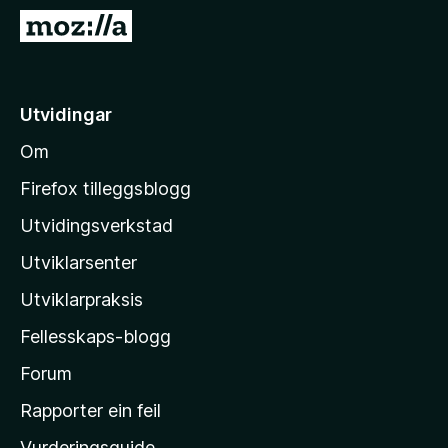
o
G
r
å
F
t
i
i
Utvidingar
r
l
e
Om
M
f
o
o
Firefox tilleggsblogg
x
z
Utvidingsverkstad
i
Utviklarsenter
l
l
Utviklarpraksis
a
Fellesskaps-blogg
-
h
Forum
e
Rapporter ein feil
i
Vurderingsguide