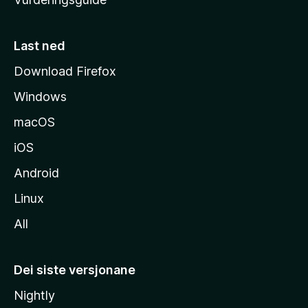
m
e
s
Last ned
i
Download Firefox
d
Windows
a
macOS
iOS
Android
Linux
All
Dei siste versjonane
Nightly