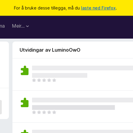
For å bruke desse tillegga, må du
laste ned Firefox
.
ma
Meir…
Utvidingar av LuminoOwO
I
n
g
e
n
v
I
u
n
r
g
d
e