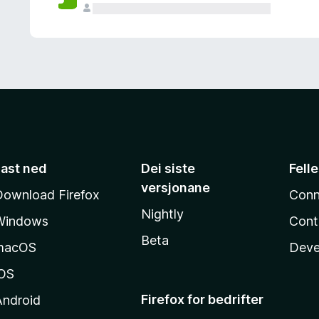
Last ned
Dei siste
Fell
versjonane
Download Firefox
Conn
Nightly
Windows
Cont
Beta
macOS
Deve
iOS
Firefox for bedrifter
Android