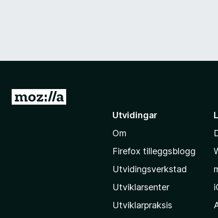
G
å
Utvidingar
t
Om
i
l
Firefox tilleggsblogg
M
Utvidingsverkstad
o
z
Utviklarsenter
i
Utviklarpraksis
l