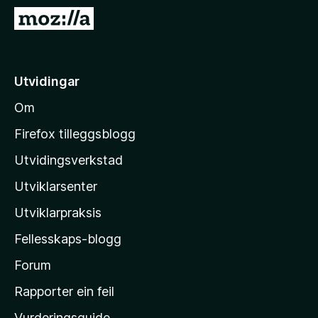
o
G
r
å
F
t
i
i
Utvidingar
r
l
e
Om
M
f
o
o
Firefox tilleggsblogg
x
z
Utvidingsverkstad
i
Utviklarsenter
l
l
Utviklarpraksis
a
Fellesskaps-blogg
-
h
Forum
e
Rapporter ein feil
i
Vurderingsguide