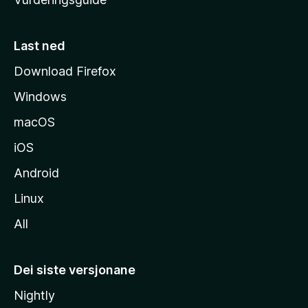
m
e
s
Last ned
i
Download Firefox
d
Windows
a
macOS
iOS
Android
Linux
All
Dei siste versjonane
Nightly