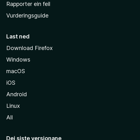
e
Rapporter ein feil
i
Vurderingsguide
m
e
s
Last ned
i
Download Firefox
d
Windows
a
macOS
iOS
Android
Linux
All
Dei siste versjonane