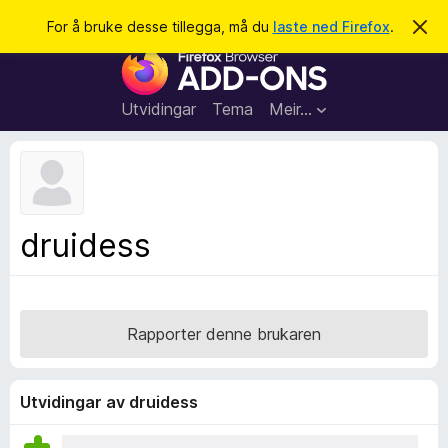
S
Logg inn
For å bruke desse tillegga, må du
laste ned Firefox
.
A
v
ø
N
v
k
i
e
s
t
d
Utvidingar
Tema
Meir…
e
t
n
l
n
e
e
m
s
e
l
a
druidess
d
r
i
n
t
g
i
a
l
Rapporter denne brukaren
l
e
g
Utvidingar av druidess
g
f