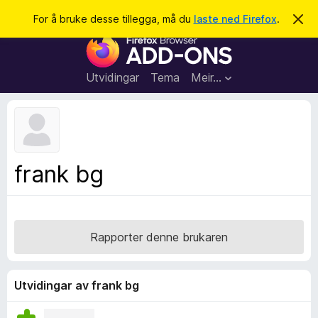
S
Logg inn
For å bruke desse tillegga, må du
laste ned Firefox
.
A
v
ø
N
v
k
i
e
s
t
d
Utvidingar
Tema
Meir…
e
t
n
l
n
e
e
m
s
e
l
a
frank bg
d
r
i
n
t
g
i
a
l
Rapporter denne brukaren
l
e
g
Utvidingar av frank bg
g
f