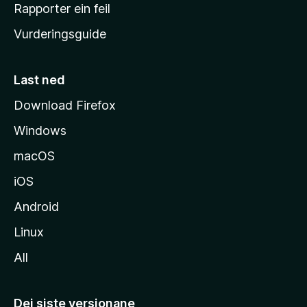
e
Rapporter ein feil
i
Vurderingsguide
m
e
s
Last ned
i
Download Firefox
d
Windows
a
macOS
iOS
Android
Linux
All
Dei siste versjonane