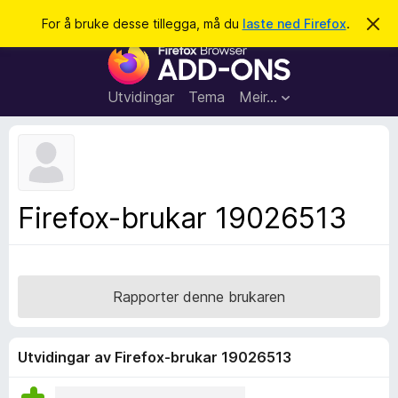
S
Logg inn
For å bruke desse tillegga, må du
laste ned Firefox
.
A
v
ø
N
v
k
i
e
s
t
d
Utvidingar
Tema
Meir…
e
t
n
l
n
e
e
m
s
e
l
a
Firefox-brukar 19026513
d
r
i
n
t
g
i
a
l
Rapporter denne brukaren
l
e
g
Utvidingar av Firefox-brukar 19026513
g
f