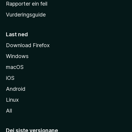
e
Rapporter ein feil
i
Vurderingsguide
m
e
s
Last ned
i
Download Firefox
d
Windows
a
macOS
iOS
Android
Linux
All
Dei siste versjonane