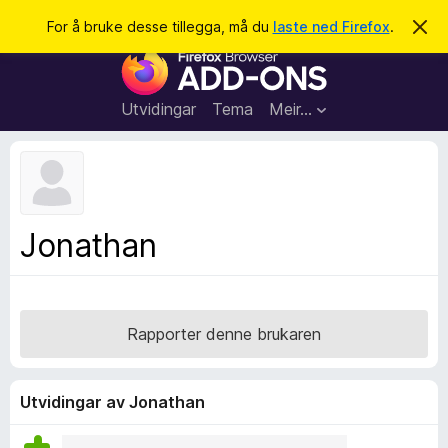
S
Logg inn
For å bruke desse tillegga, må du
laste ned Firefox
.
A
v
ø
N
v
k
i
e
s
t
d
Utvidingar
Tema
Meir…
e
t
n
l
n
e
e
m
s
e
l
a
Jonathan
d
r
i
n
t
g
i
a
l
Rapporter denne brukaren
l
e
g
Utvidingar av Jonathan
g
f