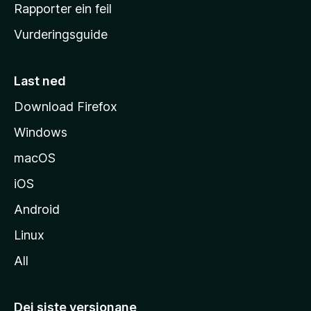
e
Rapporter ein feil
i
Vurderingsguide
m
e
s
Last ned
i
Download Firefox
d
Windows
a
macOS
iOS
Android
Linux
All
Dei siste versjonane