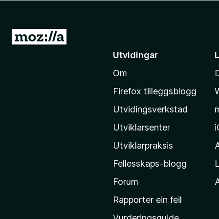
o
r
F
G
i
å
Utvidingar
r
t
e
Om
i
f
l
o
Firefox tilleggsblogg
M
x
Utvidingsverkstad
o
z
Utviklarsenter
i
Utviklarpraksis
l
Fellesskaps-blogg
L
l
a
Forum
A
-
Rapporter ein feil
h
Vurderingsguide