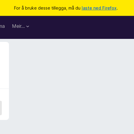
For å bruke desse tillegga, må du
laste ned Firefox
.
ma
Meir…