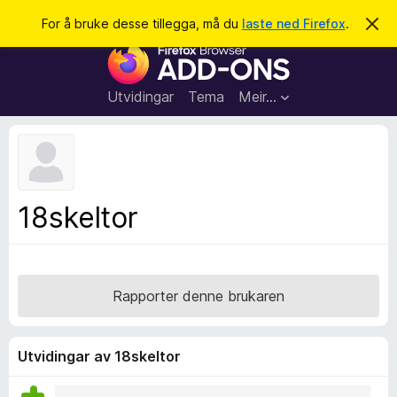
S
Logg inn
For å bruke desse tillegga, må du
laste ned Firefox
.
A
v
ø
N
v
k
i
e
s
t
d
Utvidingar
Tema
Meir…
e
t
n
l
n
e
e
m
s
e
l
a
18skeltor
d
r
i
n
t
g
i
a
l
Rapporter denne brukaren
l
e
g
Utvidingar av 18skeltor
g
f