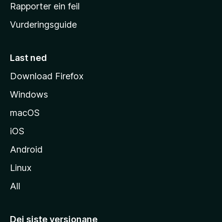
e
Rapporter ein feil
i
Vurderingsguide
m
e
s
Last ned
i
Download Firefox
d
Windows
a
macOS
iOS
Android
Linux
All
Dei siste versjonane