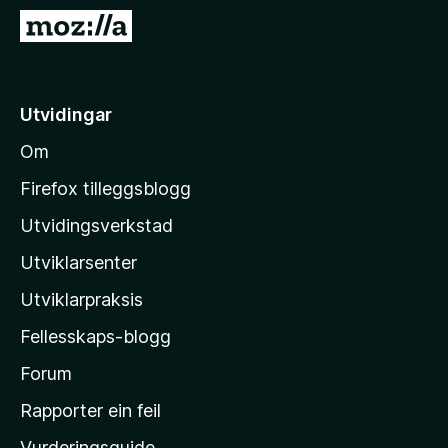
o
G
r
å
F
t
i
i
Utvidingar
r
l
e
Om
M
f
o
o
Firefox tilleggsblogg
x
z
Utvidingsverkstad
i
Utviklarsenter
l
l
Utviklarpraksis
a
Fellesskaps-blogg
-
h
Forum
e
Rapporter ein feil
i
Vurderingsguide