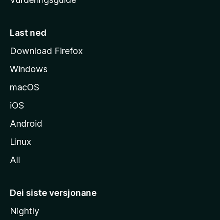
m
e
s
Last ned
i
Download Firefox
d
Windows
a
macOS
iOS
Android
Linux
All
Dei siste versjonane
Nightly