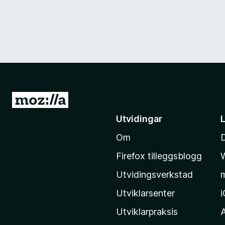
G
å
Utvidingar
t
Om
i
l
Firefox tilleggsblogg
M
Utvidingsverkstad
o
z
Utviklarsenter
i
Utviklarpraksis
l