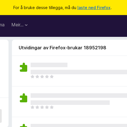
For å bruke desse tillegga, må du
laste ned Firefox
.
ma
Meir…
Utvidingar av Firefox-brukar 18952198
I
n
g
e
n
v
I
u
n
r
g
d
e