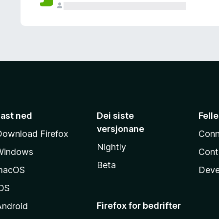
Last ned
Dei siste
Fell
versjonane
Download Firefox
Conn
Nightly
Windows
Cont
Beta
macOS
Deve
iOS
Firefox for bedrifter
Android