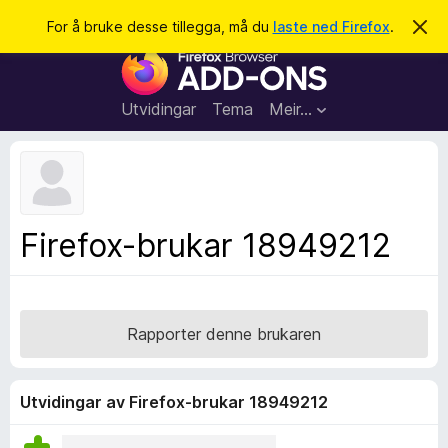
S
Logg inn
For å bruke desse tillegga, må du
laste ned Firefox
.
A
v
ø
N
v
k
i
e
s
t
d
Utvidingar
Tema
Meir…
e
t
n
l
n
e
e
m
s
e
l
a
Firefox-brukar 18949212
d
r
i
n
t
g
i
a
l
Rapporter denne brukaren
l
e
g
Utvidingar av Firefox-brukar 18949212
g
f