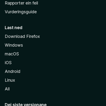
e
Rapporter ein feil
i
Vurderingsguide
m
e
s
Last ned
i
Download Firefox
d
Windows
a
macOS
iOS
Android
Linux
All
Dei siste versjonane