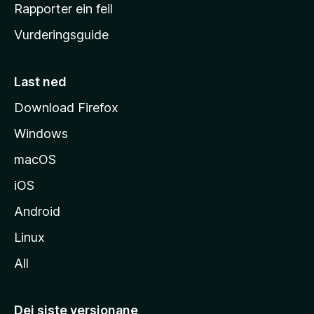
e
Rapporter ein feil
i
Vurderingsguide
m
e
s
Last ned
i
Download Firefox
d
Windows
a
macOS
iOS
Android
Linux
All
Dei siste versjonane