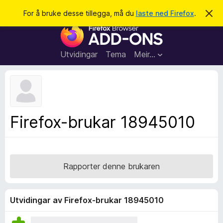
S
Logg inn
For å bruke desse tillegga, må du
laste ned Firefox
.
A
v
ø
N
v
k
i
e
s
t
d
Utvidingar
Tema
Meir…
e
t
n
l
n
e
e
m
s
e
l
a
Firefox-brukar 18945010
d
r
i
n
t
g
i
a
l
Rapporter denne brukaren
l
e
g
Utvidingar av Firefox-brukar 18945010
g
f