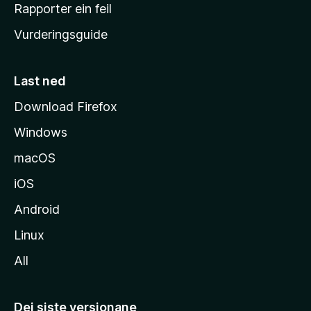
e
Rapporter ein feil
i
Vurderingsguide
m
e
s
Last ned
i
Download Firefox
d
Windows
a
macOS
iOS
Android
Linux
All
Dei siste versjonane