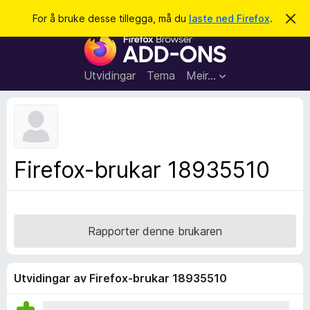
S
Logg inn
For å bruke desse tillegga, må du
laste ned Firefox
.
A
v
ø
N
v
k
i
e
s
t
d
Utvidingar
Tema
Meir…
e
t
n
l
n
e
e
m
s
e
l
a
Firefox-brukar 18935510
d
r
i
n
t
g
i
a
l
Rapporter denne brukaren
l
e
g
Utvidingar av Firefox-brukar 18935510
g
f